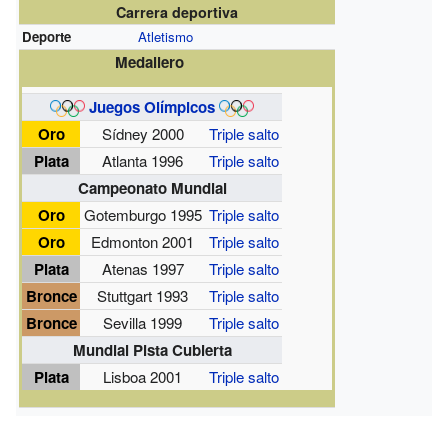
Carrera deportiva
Deporte
Atletismo
Medallero
Juegos Olímpicos
Oro
Sídney 2000
Triple salto
Plata
Atlanta 1996
Triple salto
Campeonato Mundial
Oro
Gotemburgo 1995
Triple salto
Oro
Edmonton 2001
Triple salto
Plata
Atenas 1997
Triple salto
Bronce
Stuttgart 1993
Triple salto
Bronce
Sevilla 1999
Triple salto
Mundial Pista Cubierta
Plata
Lisboa 2001
Triple salto