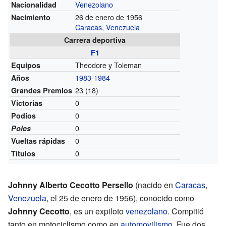
Venezolano
Nacionalidad
26 de enero de 1956
Nacimiento
Caracas
,
Venezuela
Carrera deportiva
F1
Theodore y Toleman
Equipos
1983
-
1984
Años
23 (18)
Grandes Premios
0
Victorias
0
Podios
0
Poles
0
Vueltas rápidas
0
Títulos
Johnny Alberto Cecotto Persello
(nacido en
Caracas
,
Venezuela
, el 25 de enero de 1956), conocido como
Johnny Cecotto
, es un expiloto
venezolano
. Compitió
tanto en motociclismo como en
automovilismo
. Fue dos