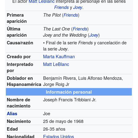
El actor
Matt LeBlanc
interpreta al personaje en las series
y
.
Friends
Joey
(
)
Primera
The Pilot
Friends
aparición
(
)
Última
The Last One
Friends
(
)
aparición
Joey and the Wedding
Joey
• Final de la serie
y cancelación de
Causa/razón
Friends
la serie
.
Joey
Marta Kauffman
Creado por
Matt LeBlanc
Interpretado
por
Benjamín Rivera, Luis Alfonso Mendoza,
Doblador en
Jorge Roig Jr
Hispanoamérica
Información personal
Joseph Francis Tribbiani Jr.
Nombre de
nacimiento
Joe
Alias
25 de mayo de 1968
Nacimiento
26-35 años
Edad
Estados Unidos
Nacionalidad