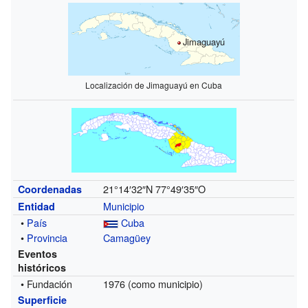
Jimaguayú
Localización de Jimaguayú en Cuba
21°14′32″N
77°49′35″O
Coordenadas
Municipio
Entidad
•
País
Cuba
•
Provincia
Camagüey
Eventos
históricos
• Fundación
1976 (como municipio)
Superficie