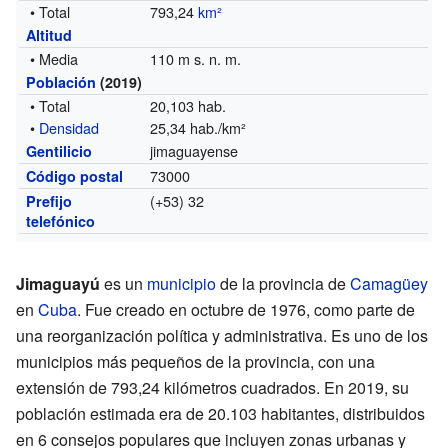
• Total
793,24
km²
Altitud
• Media
110 m s. n. m.
Población
(2019)
• Total
20,103 hab.
•
Densidad
25,34 hab./km²
jimaguayense
Gentilicio
73000
Código postal
(+53) 32
Prefijo
telefónico
Jimaguayú
es un
municipio
de la provincia de
Camagüey
en
Cuba
. Fue creado en octubre de 1976, como parte de
una reorganización política y administrativa. Es uno de los
municipios más pequeños de la provincia, con una
extensión de 793,24 kilómetros cuadrados. En 2019, su
población estimada era de 20.103 habitantes, distribuidos
en 6 consejos populares que incluyen zonas urbanas y