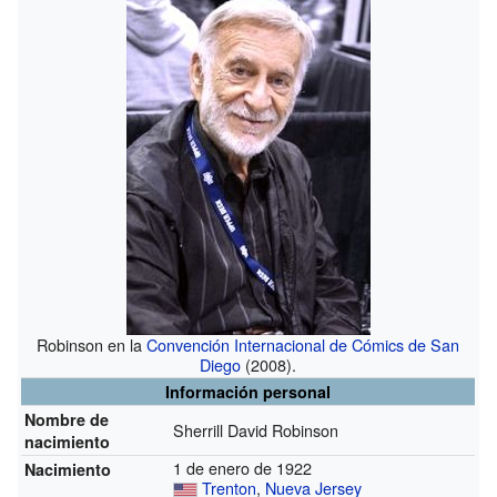
Robinson en la
Convención Internacional de Cómics de San
Diego
(2008).
Información personal
Nombre de
Sherrill David Robinson
nacimiento
1 de enero de 1922
Nacimiento
Trenton
,
Nueva Jersey