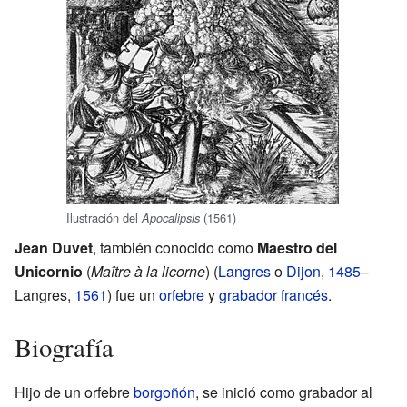
Ilustración del
(1561)
Apocalipsis
Jean Duvet
, también conocido como
Maestro del
Unicornio
(
Maître à la licorne
) (
Langres
o
Dijon
,
1485
–
Langres,
1561
) fue un
orfebre
y
grabador
francés
.
Biografía
Hijo de un orfebre
borgoñón
, se inició como grabador al