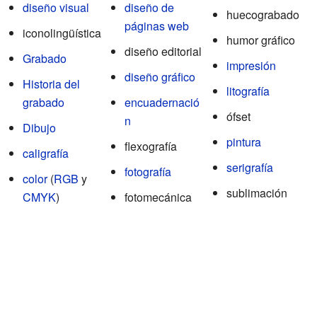
diseño visual
diseño de
huecograbado
páginas web
iconolingüística
humor gráfico
diseño editorial
Grabado
impresión
diseño gráfico
Historia del
litografía
grabado
encuadernació
ófset
n
Dibujo
pintura
flexografía
caligrafía
serigrafía
fotografía
color
(
RGB
y
sublimación
CMYK
)
fotomecánica