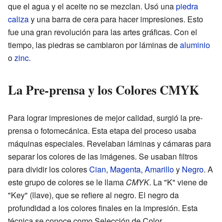
que el agua y el aceite no se mezclan. Usó una
piedra
caliza
y una barra de cera para hacer impresiones. Esto
fue una gran revolución para las artes gráficas. Con el
tiempo, las piedras se cambiaron por láminas de
aluminio
o
zinc
.
La Pre-prensa y los Colores CMYK
Para lograr impresiones de mejor calidad, surgió la pre-
prensa o fotomecánica. Esta etapa del proceso usaba
máquinas especiales. Revelaban láminas y cámaras para
separar los colores de las imágenes. Se usaban filtros
para dividir los colores
Cian
,
Magenta
,
Amarillo
y
Negro
. A
este grupo de colores se le llama
CMYK
. La "K" viene de
"Key" (llave), que se refiere al negro. El negro da
profundidad a los colores finales en la impresión. Esta
técnica se conoce como Selección de Color.