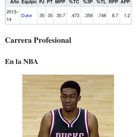
Año
Equipo
PJ
PT
MPP
%TC
%3P
%TL
RPP
APP
R
2013–
Duke
35
35
30.7
.473
.358
.748
8.7
1.2
14
Carrera Profesional
En la NBA