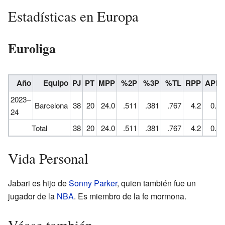
Estadísticas en Europa
Euroliga
Año
Equipo
PJ
PT
MPP
%2P
%3P
%TL
RPP
APP
2023–
Barcelona
38
20
24.0
.511
.381
.767
4.2
0.7
24
Total
38
20
24.0
.511
.381
.767
4.2
0.7
Vida Personal
Jabari es hijo de
Sonny Parker
, quien también fue un
jugador de la
NBA
. Es miembro de la fe mormona.
Véase también