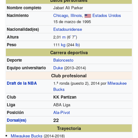
Datos personales
Nombre completo
Jabari Ali Parker
Nacimiento
Chicago
,
Illinois
,
Estados Unidos
15 de marzo de 1995
Nacionalidad(es)
Estadounidense
Altura
2,01
m
(6
′
7
″
)
Peso
111
kg
(244
lb
)
Carrera deportiva
Deporte
Baloncesto
Equipo universitario
Duke
(2013–2014)
Club profesional
Draft de la NBA
1.ª ronda (puesto 2), 2014 por
Milwaukee
Bucks
Club
KK Partizan
Liga
ABA Liga
Posición
Ala-Pívot
22
Dorsal(es)
Trayectoria
Milwaukee Bucks
(2014-2018)