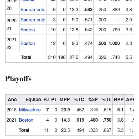
2019-
20
Sacramento
6
0
13.3
.583
.250
.889
3.8
Sacramento
3
0
9.0
.571
.000
—
2.0
2020-
21
Boston
10
0
13.8
.542
.200
.769
3.6
2021-
Boston
12
0
9.3
.474
.500
1.000
2.3
22
Total
310
190
27.5
.494
.326
.743
5.5
Playoffs
Año
Equipo
PJ
PT
MPP
%TC
%3P
%TL
RPP
APP
2018
Milwaukee
7
0
23.9
.452
.316
.615
6.1
1.4
2021
Boston
4
0
14.8
.619
.400
.750
3.8
.5
Total
11
0
20.5
.494
.333
.667
5.3
1.1