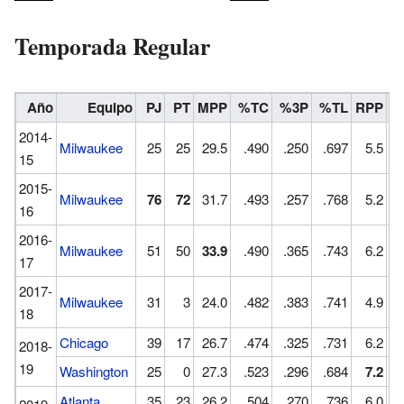
Temporada Regular
Año
Equipo
PJ
PT
MPP
%TC
%3P
%TL
RPP
A
2014-
Milwaukee
25
25
29.5
.490
.250
.697
5.5
15
2015-
Milwaukee
76
72
31.7
.493
.257
.768
5.2
16
2016-
Milwaukee
51
50
33.9
.490
.365
.743
6.2
17
2017-
Milwaukee
31
3
24.0
.482
.383
.741
4.9
18
Chicago
39
17
26.7
.474
.325
.731
6.2
2018-
19
Washington
25
0
27.3
.523
.296
.684
7.2
Atlanta
35
23
26.2
.504
.270
.736
6.0