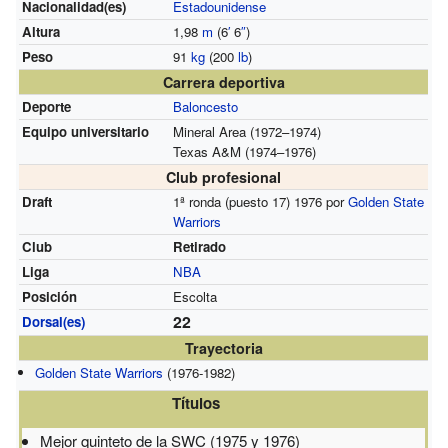
Nacionalidad(es)
Estadounidense
Altura
1,98
m
(6
′
6
″
)
Peso
91
kg
(200
lb
)
Carrera deportiva
Deporte
Baloncesto
Equipo universitario
Mineral Area (1972–1974)
Texas A&M (1974–1976)
Club profesional
Draft
1ª ronda (puesto 17) 1976 por
Golden State
Warriors
Club
Retirado
Liga
NBA
Posición
Escolta
22
Dorsal(es)
Trayectoria
Golden State Warriors
(1976-1982)
Títulos
Mejor quinteto de la SWC (1975 y 1976)