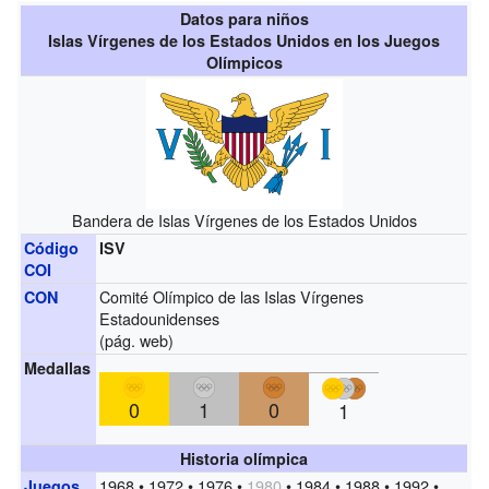
Datos para niños
Islas Vírgenes de los Estados Unidos en los Juegos
Olímpicos
Bandera de Islas Vírgenes de los Estados Unidos
Código
ISV
COI
Comité Olímpico de las Islas Vírgenes
CON
Estadounidenses
(
pág. web
)
Medallas
0
1
0
1
Historia olímpica
1968 • 1972 • 1976 •
1980
• 1984 • 1988 • 1992 •
Juegos