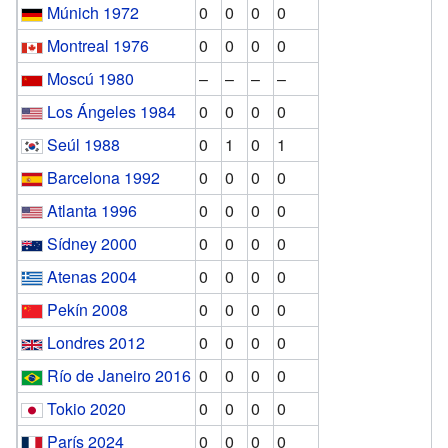
Múnich 1972
0
0
0
0
Montreal 1976
0
0
0
0
Moscú 1980
–
–
–
–
Los Ángeles 1984
0
0
0
0
Seúl 1988
0
1
0
1
Barcelona 1992
0
0
0
0
Atlanta 1996
0
0
0
0
Sídney 2000
0
0
0
0
Atenas 2004
0
0
0
0
Pekín 2008
0
0
0
0
Londres 2012
0
0
0
0
Río de Janeiro 2016
0
0
0
0
Tokio 2020
0
0
0
0
París 2024
0
0
0
0