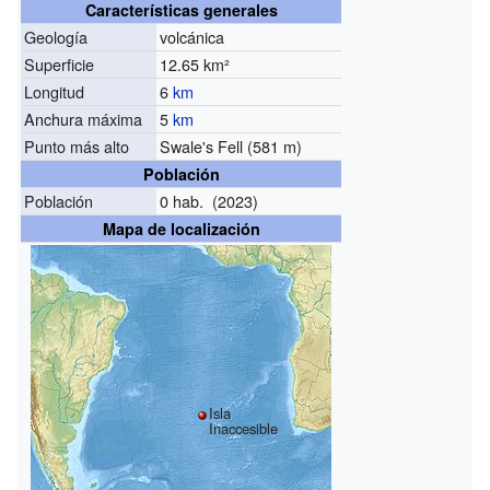
Características generales
Geología
volcánica
Superficie
12.65 km²
Longitud
6
km
Anchura máxima
5
km
Punto más alto
Swale's Fell
(581 m)
Población
Población
0 hab. (2023)
Mapa de localización
Isla
Inaccesible