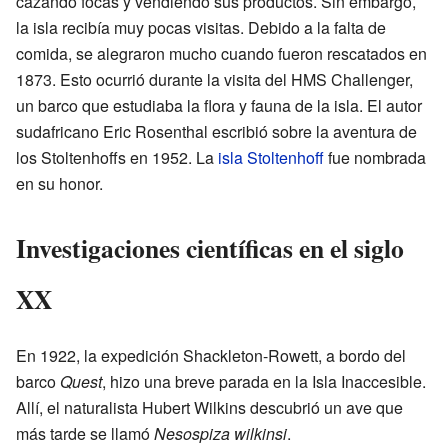
cazando focas y vendiendo sus productos. Sin embargo,
la isla recibía muy pocas visitas. Debido a la falta de
comida, se alegraron mucho cuando fueron rescatados en
1873. Esto ocurrió durante la visita del HMS Challenger,
un barco que estudiaba la flora y fauna de la isla. El autor
sudafricano Eric Rosenthal escribió sobre la aventura de
los Stoltenhoffs en 1952. La
isla Stoltenhoff
fue nombrada
en su honor.
Investigaciones científicas en el siglo
XX
En 1922, la expedición Shackleton-Rowett, a bordo del
barco
Quest
, hizo una breve parada en la Isla Inaccesible.
Allí, el naturalista Hubert Wilkins descubrió un ave que
más tarde se llamó
Nesospiza wilkinsi
.