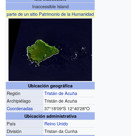
Inaccessible Island
parte de un sitio Patrimonio de la Humanidad
Ubicación geográfica
Región
Tristán de Acuña
Archipiélago
Tristán de Acuña
Coordenadas
37°18′09″S
12°40′28″O
Ubicación administrativa
País
Reino Unido
División
Tristan da Cunha