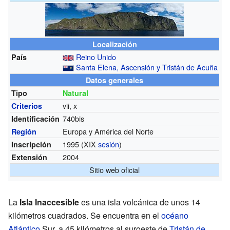
Localización
Reino Unido
País
Santa Elena, Ascensión y Tristán de Acuña
Datos generales
Tipo
Natural
vii, x
Criterios
740bis
Identificación
Europa y América del Norte
Región
1995 (XIX
sesión
)
Inscripción
2004
Extensión
Sitio web oficial
La
Isla Inaccesible
es una isla volcánica de unos 14
kilómetros cuadrados. Se encuentra en el
océano
Atlántico
Sur, a 45 kilómetros al suroeste de
Tristán de