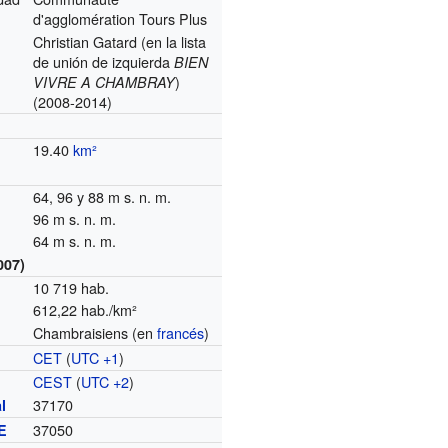
d'agglomération Tours Plus
Christian Gatard (en la lista
de unión de izquierda
BIEN
)
VIVRE A CHAMBRAY
(2008-2014)
19.40
km²
64, 96 y 88 m s. n. m.
96 m s. n. m.
64 m s. n. m.
007)
10 719 hab.
612,22 hab./km²
Chambraisiens (en
francés
)
CET
(
UTC +1
)
o
CEST
(
UTC +2
)
37170
l
37050
E