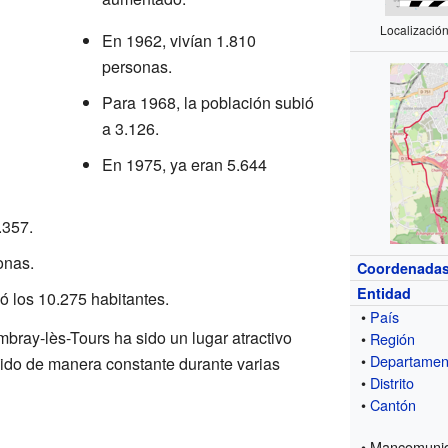
Localizació
En 1962, vivían 1.810
personas.
Para 1968, la población subió
a 3.126.
En 1975, ya eran 5.644
.357.
onas.
Coordenada
Entidad
ó los 10.275 habitantes.
•
País
ray-lès-Tours ha sido un lugar atractivo
•
Región
•
Departamen
cido de manera constante durante varias
•
Distrito
•
Cantón
• Mancomuni