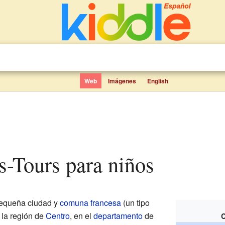
Web
Imágenes
English
s-Tours para niños
equeña ciudad y
comuna francesa
(un tipo
 la región de
Centro
, en el
departamento
de