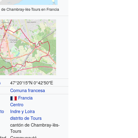
n de Chambray-lès-Tours en Francia
47°20′15″N
0°42′50″E
s
Comuna francesa
Francia
Centro
to
Indre y Loira
distrito de Tours
cantón de Chambray-lès-
Tours
dad
Communauté