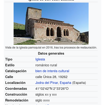
Vista de la iglesia parroquial en 2016, tras los procesos de restauración.
Datos generales
Iglesia
Tipo
románico rural
Estilo
bien de interés cultural
Catalogación
calle Única 28, 19262
Calle
Jodra del Pinar
,
España
(España)
Localización
41°02′42″N
2°33′26″O
Coordenadas
siglos
xii
y
xiii
Construcción
siglo
xviii
Remodelación