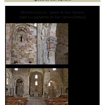
[[Archivo:Zamora - Iglesia de San Cipriano
(siglo
xii
).jpg|Iglesia de San Cipriano|266px]]