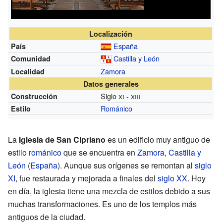
Localización
España
País
Castilla y León
Comunidad
Zamora
Localidad
Datos generales
Siglo
xi
-
xiii
Construcción
Románico
Estilo
La
Iglesia de San Cipriano
es un edificio muy antiguo de
estilo
románico
que se encuentra en
Zamora
,
Castilla y
León
(
España
). Aunque sus orígenes se remontan al
siglo
XI
, fue restaurada y mejorada a finales del
siglo XX
. Hoy
en día, la iglesia tiene una mezcla de estilos debido a sus
muchas transformaciones. Es uno de los templos más
antiguos de la ciudad.