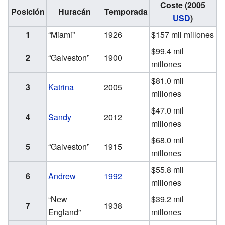
Coste (2005
Posición
Huracán
Temporada
USD
)
1
“Miami”
1926
$157 mil millones
$99.4 mil
2
“Galveston”
1900
millones
$81.0 mil
3
Katrina
2005
millones
$47.0 mil
4
Sandy
2012
millones
$68.0 mil
5
“Galveston”
1915
millones
$55.8 mil
6
Andrew
1992
millones
“New
$39.2 mil
7
1938
England”
millones