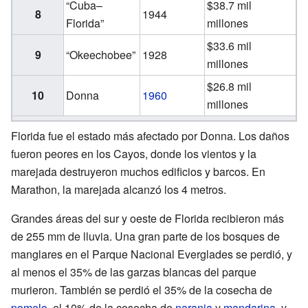
“Cuba–
$38.7 mil
8
1944
Florida”
millones
$33.6 mil
9
“Okeechobee”
1928
millones
$26.8 mil
10
Donna
1960
millones
Florida fue el estado más afectado por Donna. Los daños
fueron peores en los Cayos, donde los vientos y la
marejada destruyeron muchos edificios y barcos. En
Marathon, la marejada alcanzó los 4 metros.
Grandes áreas del sur y oeste de Florida recibieron más
de 255 mm de lluvia. Una gran parte de los bosques de
manglares en el Parque Nacional Everglades se perdió, y
al menos el 35% de las garzas blancas del parque
murieron. También se perdió el 35% de la cosecha de
pomelo
, el 10% de la cosecha de
naranja
y
mandarina
, y