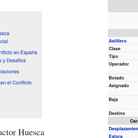
uesca
cial
Astillero
Clase
nflicto en España
Tipo
s y Desafíos
Operador
araciones
Botado
en el Conflicto
Asignado
Baja
Destino
Car
Desplazamien
ructor Huesca
Eslora