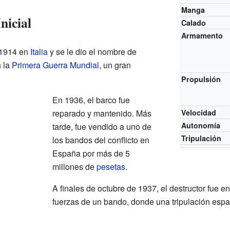
Manga
nicial
Calado
Armamento
n 1914 en
Italia
y se le dio el nombre de
n la
Primera Guerra Mundial
, un gran
Propulsión
En 1936, el barco fue
reparado y mantenido. Más
Velocidad
Autonomía
tarde, fue vendido a uno de
Tripulación
los bandos del conflicto en
España por más de 5
millones de
pesetas
.
A finales de octubre de 1937, el destructor fue 
fuerzas de un bando, donde una tripulación españ