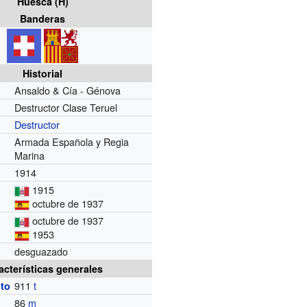
Huesca (H)
Banderas
Historial
Ansaldo & Cía - Génova
Destructor Clase Teruel
Destructor
Armada Española y Regia
Marina
1914
1915
octubre de 1937
octubre de 1937
1953
desguazado
acterísticas generales
911
t
to
86
m