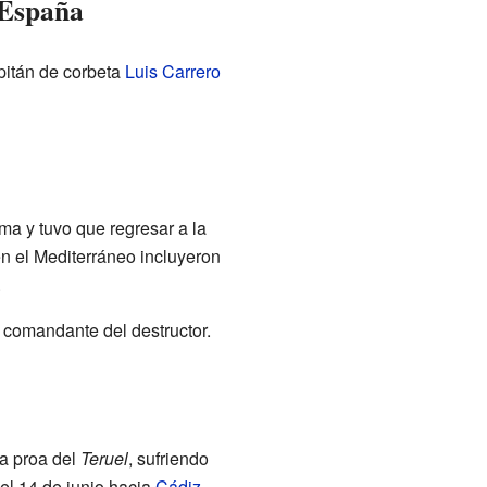
n España
pitán de corbeta
Luis Carrero
ma y tuvo que regresar a la
 en el Mediterráneo incluyeron
.
 comandante del destructor.
la proa del
Teruel
, sufriendo
el 14 de junio hacia
Cádiz
,