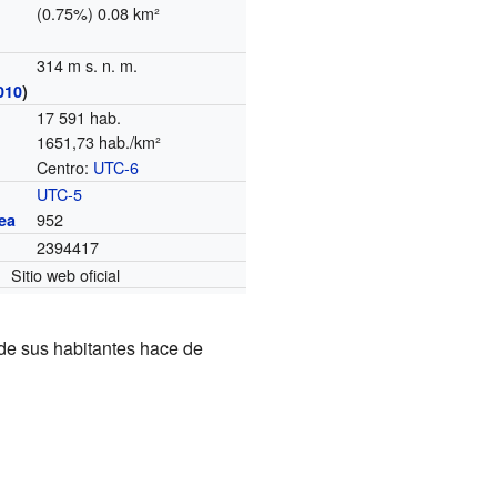
(0.75%) 0.08 km²
314 m s. n. m.
010
)
17 591 hab.
1651,73 hab./km²
Centro:
UTC-6
o
UTC-5
952
ea
2394417
Sitio web oficial
 de sus habitantes hace de