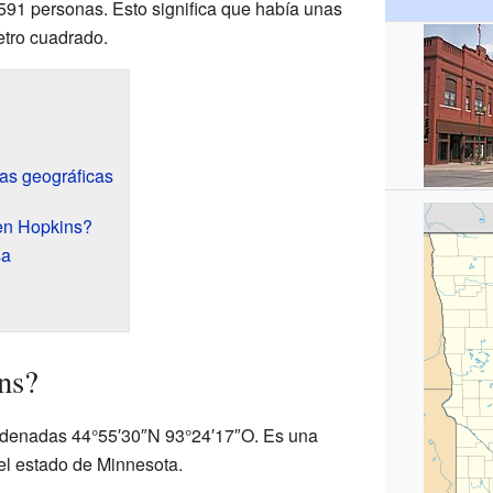
591 personas. Esto significa que había unas
etro cuadrado.
cas geográficas
en Hopkins?
sa
ns?
ordenadas 44°55′30″N 93°24′17″O. Es una
l estado de Minnesota.