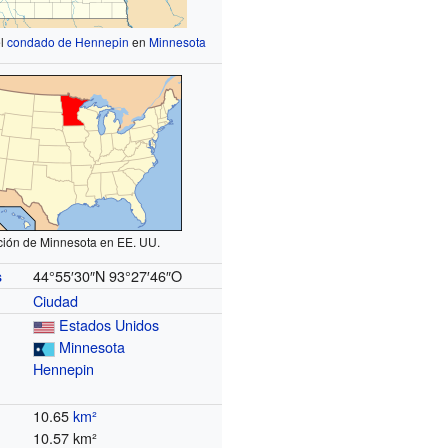
el
condado de Hennepin
en
Minnesota
ción de Minnesota en EE. UU.
44°55′30″N
93°27′46″O
s
Ciudad
Estados Unidos
Minnesota
Hennepin
10.65
km²
10.57 km²