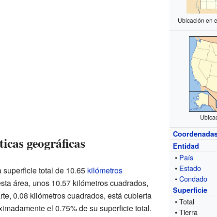
Ubicación en 
Ubica
Coordenada
icas geográficas
Entidad
•
País
•
Estado
 superficie total de 10.65
kilómetros
•
Condado
esta área, unos 10.57 kilómetros cuadrados,
Superficie
rte, 0.08 kilómetros cuadrados, está cubierta
• Total
ximadamente el 0.75% de su superficie total.
• Tierra