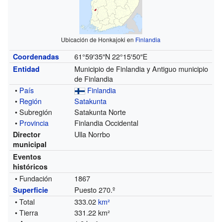
Ubicación de Honkajoki en
Finlandia
61°59′35″N
22°15′50″E
Coordenadas
Municipio de Finlandia y Antiguo municipio
Entidad
de Finlandia
•
País
Finlandia
•
Región
Satakunta
• Subregión
Satakunta Norte
•
Provincia
Finlandia Occidental
Ulla Norrbo
Director
municipal
Eventos
históricos
• Fundación
1867
Puesto 270.º
Superficie
• Total
333.02
km²
• Tierra
331.22 km²