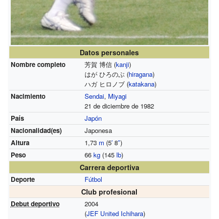
Datos personales
Nombre completo
芳賀 博信 (
kanji
)
はが ひろのぶ (
hiragana
)
ハガ ヒロノブ (
katakana
)
Nacimiento
Sendai
,
Miyagi
21 de diciembre de 1982
País
Japón
Nacionalidad(es)
Japonesa
Altura
1,73
m
(5
′
8
″
)
Peso
66
kg
(145
lb
)
Carrera deportiva
Deporte
Fútbol
Club profesional
Debut deportivo
2004
(
JEF United Ichihara
)