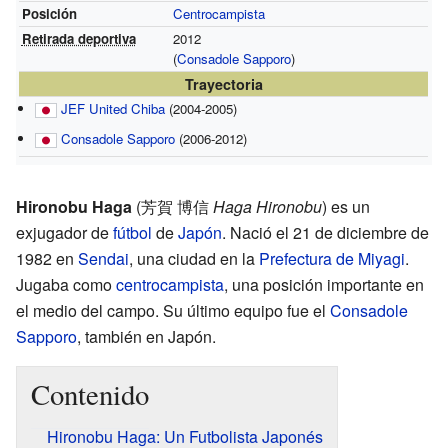
Posición
Centrocampista
Retirada deportiva
2012
(
Consadole Sapporo
)
Trayectoria
JEF United Chiba
(2004-2005)
Consadole Sapporo
(2006-2012)
Hironobu Haga
(
芳賀 博信
Haga Hironobu
)
es un
exjugador de
fútbol
de
Japón
. Nació el 21 de diciembre de
1982 en
Sendai
, una ciudad en la
Prefectura de Miyagi
.
Jugaba como
centrocampista
, una posición importante en
el medio del campo. Su último equipo fue el
Consadole
Sapporo
, también en Japón.
Contenido
Hironobu Haga: Un Futbolista Japonés