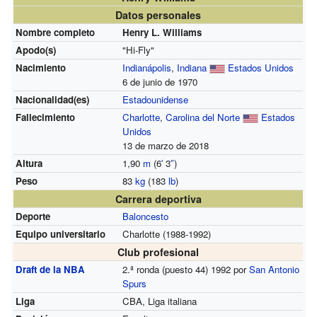
Datos personales
Nombre completo
Henry L. Williams
Apodo(s)
"Hi-Fly"
Nacimiento
Indianápolis
,
Indiana
Estados Unidos
6 de junio de 1970
Nacionalidad(es)
Estadounidense
Fallecimiento
Charlotte
,
Carolina del Norte
Estados
Unidos
13 de marzo de 2018
Altura
1,90
m
(6
′
3
″
)
Peso
83
kg
(183
lb
)
Carrera deportiva
Deporte
Baloncesto
Equipo universitario
Charlotte (1988-1992)
Club profesional
Draft de la NBA
2.ª ronda (puesto 44) 1992 por
San Antonio
Spurs
Liga
CBA, Liga italiana