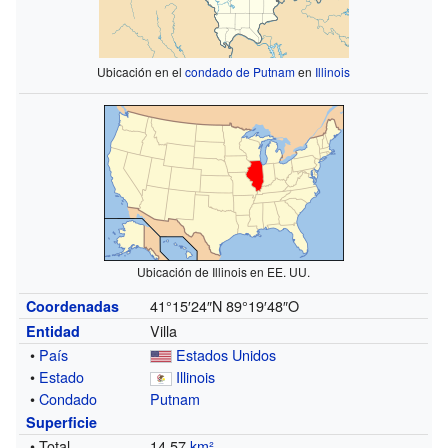
Ubicación en el
condado de Putnam
en
Illinois
Ubicación de Illinois en EE. UU.
41°15′24″N
89°19′48″O
Coordenadas
Villa
Entidad
•
País
Estados Unidos
•
Estado
Illinois
•
Condado
Putnam
Superficie
• Total
14.57
km²