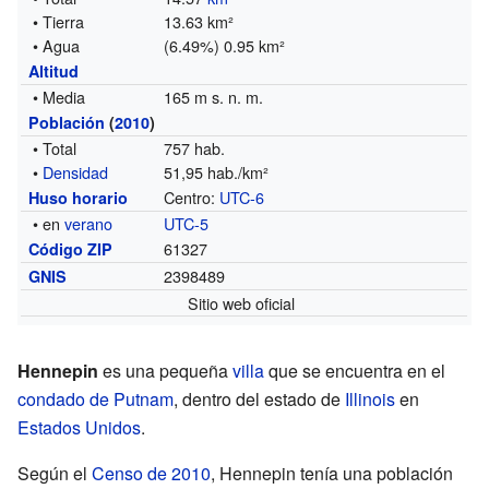
• Tierra
13.63 km²
• Agua
(6.49%) 0.95 km²
Altitud
• Media
165 m s. n. m.
Población
(
2010
)
• Total
757 hab.
•
Densidad
51,95 hab./km²
Centro:
UTC-6
Huso horario
• en
verano
UTC-5
61327
Código ZIP
2398489
GNIS
Sitio web oficial
Hennepin
es una pequeña
villa
que se encuentra en el
condado de Putnam
, dentro del estado de
Illinois
en
Estados Unidos
.
Según el
Censo de 2010
, Hennepin tenía una población