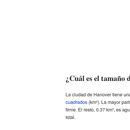
¿Cuál es el tamaño 
La ciudad de Hanover tiene una
cuadrados
(km²). La mayor parte
firme. El resto, 0.37 km², es a
total.