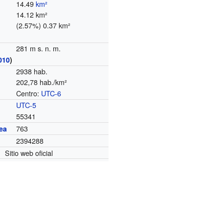
14.49
km²
14.12 km²
(2.57%) 0.37 km²
281 m s. n. m.
010
)
2938 hab.
202,78 hab./km²
Centro:
UTC-6
o
UTC-5
55341
763
ea
2394288
Sitio web oficial