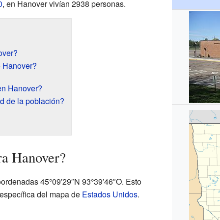
0
, en Hanover vivían 2938 personas.
over?
e Hanover?
en Hanover?
d de la población?
ra Hanover?
oordenadas 45°09′29″N 93°39′46″O. Esto
e específica del mapa de
Estados Unidos
.