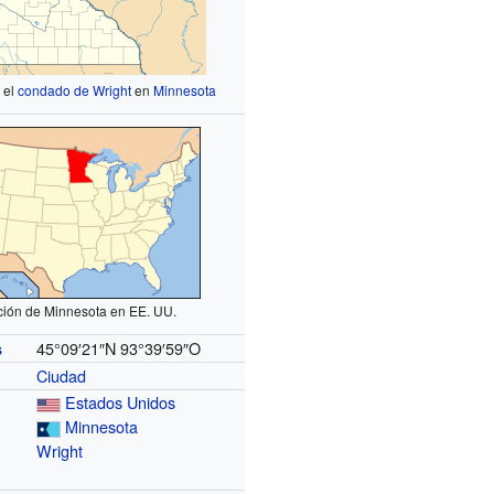
 el
condado de Wright
en
Minnesota
ción de Minnesota en EE. UU.
45°09′21″N
93°39′59″O
s
Ciudad
Estados Unidos
Minnesota
Wright