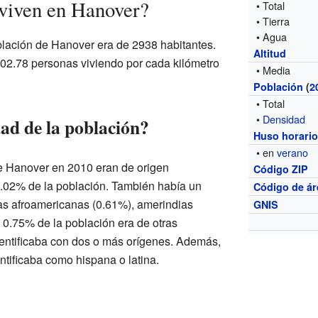
viven en Hanover?
• Total
• Tierra
• Agua
oblación de Hanover era de 2938 habitantes.
Altitud
202.78 personas viviendo por cada kilómetro
• Media
Población
(
2
• Total
•
Densidad
ad de la población?
Huso horari
• en
verano
de Hanover en 2010 eran de origen
Código ZIP
6.02% de la población. También había un
Código de ár
s afroamericanas (0.61%), amerindias
GNIS
 0.75% de la población era de otras
entificaba con dos o más orígenes. Además,
ntificaba como hispana o latina.