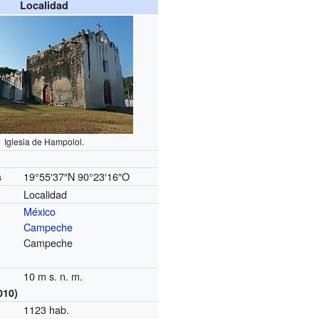
Localidad
Iglesia de Hampolol.
19°55′37″N
90°23′16″O
s
Localidad
México
Campeche
Campeche
10 m s. n. m.
010)
1123 hab.