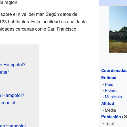
a región.
sobre el nivel del mar. Según datos de
123 habitantes. Esta localidad es una Junta
unidades cercanas como San Francisco
de Hampolol?
Coordenada
ente"
Entidad
•
País
•
Estado
e Hampolol?
•
Municipio
Hampolol
Altitud
• Media
l
Población
(2
• Total
e en Hampolol