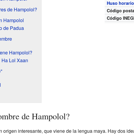
Huso horari
eres de Hampolol?
Código posta
Código INEG
en Hampolol
io de Padua
iembre
 tiene Hampolol?
h Ha Lol Xaan
o"
l
nombre de Hampolol?
 origen interesante, que viene de la lengua maya. Hay dos ide