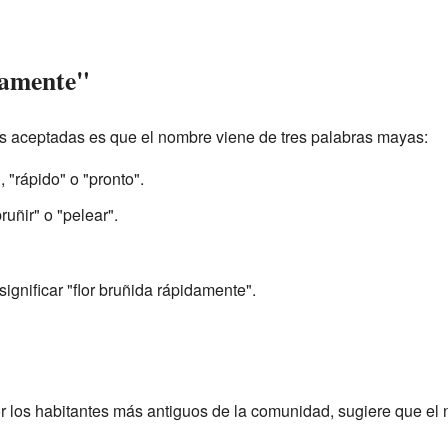
damente"
s aceptadas es que el nombre viene de tres palabras mayas:
", "rápido" o "pronto".
uñir" o "pelear".
ignificar "flor bruñida rápidamente".
r los habitantes más antiguos de la comunidad, sugiere que el n