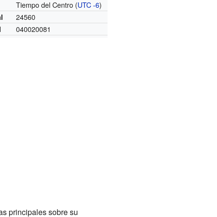
Tiempo del Centro (
UTC -6
)
o
24560
l
040020081
I
as principales sobre su