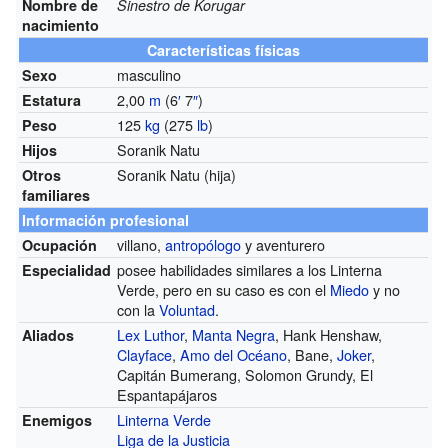
Nombre de
Sinestro de Korugar
nacimiento
Características físicas
masculino
Sexo
2,00
m
(6
′
7
″
)
Estatura
125
kg
(275
lb
)
Peso
Soranik Natu
Hijos
Soranik Natu (hija)
Otros
familiares
Información profesional
villano,
antropólogo
y aventurero
Ocupación
posee habilidades similares a los Linterna
Especialidad
Verde, pero en su caso es con el
Miedo
y no
con la
Voluntad
.
Lex Luthor
,
Manta Negra
, Hank Henshaw,
Aliados
Clayface
,
Amo del Océano
, Bane,
Joker
,
Capitán Bumerang, Solomon Grundy, El
Espantapájaros
Linterna Verde
Enemigos
Liga de la Justicia