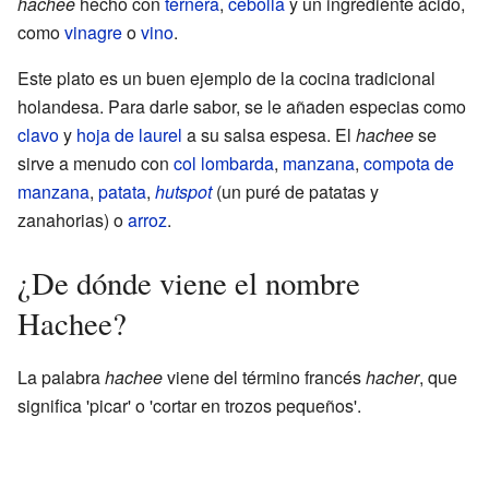
hachee
hecho con
ternera
,
cebolla
y un ingrediente ácido,
como
vinagre
o
vino
.
Este plato es un buen ejemplo de la cocina tradicional
holandesa. Para darle sabor, se le añaden especias como
clavo
y
hoja de laurel
a su salsa espesa. El
hachee
se
sirve a menudo con
col lombarda
,
manzana
,
compota de
manzana
,
patata
,
hutspot
(un puré de patatas y
zanahorias) o
arroz
.
¿De dónde viene el nombre
Hachee?
La palabra
hachee
viene del término francés
hacher
, que
significa 'picar' o 'cortar en trozos pequeños'.