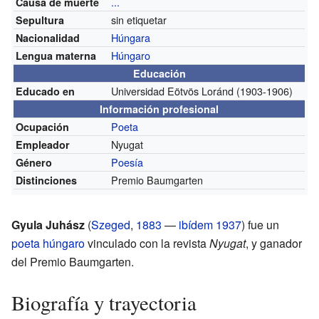
...
Causa de muerte
sin etiquetar
Sepultura
Húngara
Nacionalidad
Húngaro
Lengua materna
Educación
Universidad Eötvös Loránd
(1903-1906)
Educado en
Información profesional
Poeta
Ocupación
Nyugat
Empleador
Poesía
Género
Premio Baumgarten
Distinciones
Gyula Juhász
(
Szeged
,
1883
—
ibídem
1937
) fue un
poeta
húngaro
vinculado con la revista
Nyugat
, y ganador
del Premio Baumgarten.
Biografía y trayectoria