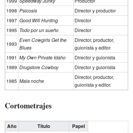
1999
Speedway Junky
Productor
1998
Psicosis
Director y productor
1997
Good Will Hunting
Director
1995
Todo por un sueño
Director
Even Cowgirls Get the
Director, productor,
1993
Blues
guionista y editor.
1991
My Own Private Idaho
Director y guionista
1989
Drugstore Cowboy
Director y guionista
Director, productor,
1985
Mala noche
guionista y editor.
Cortometrajes
Año
Título
Papel