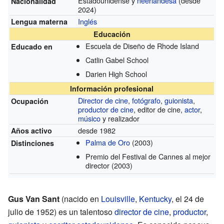
Estadounidense y
neerlandesa
(desde
Nacionalidad
2024)
Inglés
Lengua materna
Educación
Escuela de Diseño de Rhode Island
Educado en
Catlin Gabel School
Darien High School
Información profesional
Director de cine
,
fotógrafo
,
guionista
,
Ocupación
productor de cine
, editor de cine,
actor
,
músico
y realizador
desde 1982
Años activo
Palma de Oro
(2003)
Distinciones
Premio del Festival de Cannes al mejor
director
(2003)
Gus Van Sant
(nacido en
Louisville
,
Kentucky
, el 24 de
julio de 1952) es un talentoso
director de cine
,
productor
,