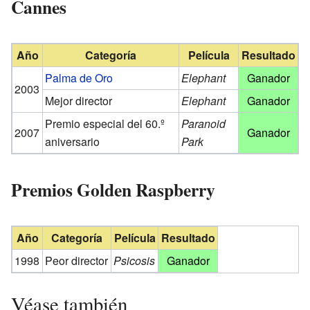
Cannes
Año
Categoría
Película
Resultado
Palma de Oro
Elephant
Ganador
2003
Mejor director
Elephant
Ganador
Premio especial del 60.º
Paranoid
2007
Ganador
aniversario
Park
Premios Golden Raspberry
Año
Categoría
Película
Resultado
1998
Peor director
Psicosis
Ganador
Véase también