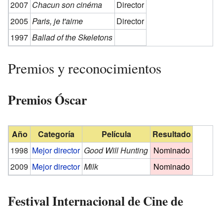
2007
Chacun son cinéma
Director
2005
Paris, je t'aime
Director
1997
Ballad of the Skeletons
Premios y reconocimientos
Premios Óscar
Año
Categoría
Película
Resultado
1998
Mejor director
Good Will Hunting
Nominado
2009
Mejor director
Milk
Nominado
Festival Internacional de Cine de