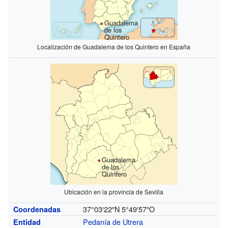
Guadalema
de los
Quintero
Localización de Guadalema de los Quintero en España
Guadalema
de los
Quintero
Ubicación en la provincia de Sevilla
37°03′22″N
5°49′57″O
Coordenadas
Pedanía de Utrera
Entidad