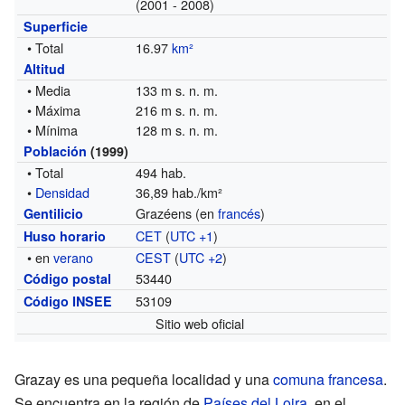
(2001 - 2008)
Superficie
• Total
16.97
km²
Altitud
• Media
133 m s. n. m.
• Máxima
216 m s. n. m.
• Mínima
128 m s. n. m.
Población
(1999)
• Total
494 hab.
•
Densidad
36,89 hab./km²
Grazéens (en
francés
)
Gentilicio
CET
(
UTC +1
)
Huso horario
• en
verano
CEST
(
UTC +2
)
53440
Código postal
53109
Código INSEE
Sitio web oficial
Grazay es una pequeña localidad y una
comuna francesa
.
Se encuentra en la región de
Países del Loira
, en el