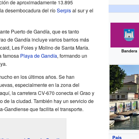
ación de aproximadamente 13.895
 la desembocadura del río
Serpis
al sur y el
tante Puerto de Gandía, que es tanto
ao de Gandía incluye varios barrios más
aid, Les Foies y Molino de Santa María.
Bandera
la famosa
Playa de Gandía
, formando un
ya.
mucho en los últimos años. Se han
uevas, especialmente en la zona del
quí, la carretera CV-670 conecta el Grao y
ro de la ciudad. También hay un servicio de
-Gandiense que facilita el transporte.
País