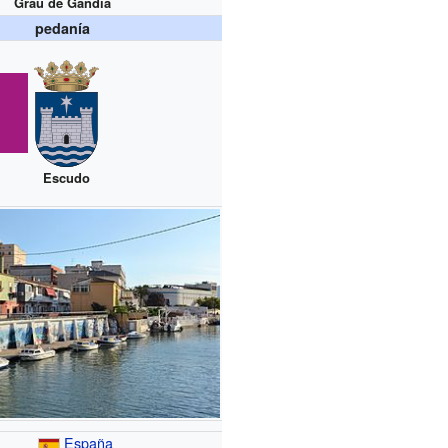
Grau de Gandia
pedanía
Escudo
España