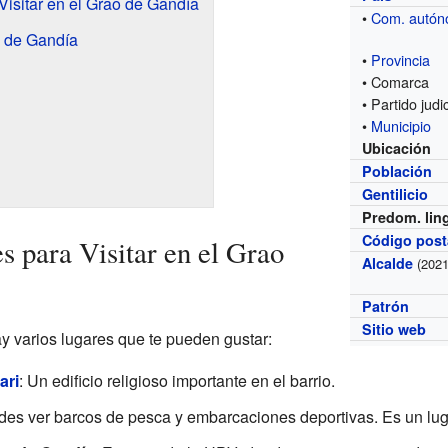
Visitar en el Grao de Gandía
•
Com. autó
 de Gandía
•
Provincia
• Comarca
• Partido judic
•
Municipio
Ubicación
Población
Gentilicio
Predom. lin
Código post
s para Visitar en el Grao
Alcalde
(2021
Patrón
Sitio web
ay varios lugares que te pueden gustar:
ari
: Un edificio religioso importante en el barrio.
des ver barcos de pesca y embarcaciones deportivas. Es un lug