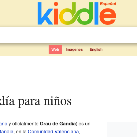
Web
Imágenes
English
día para niños
iano
y oficialmente
Grau de Gandia
) es un
Gandía
, en la
Comunidad Valenciana
,