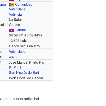
noma
Comunidad
Valenciana
Valencia
La Safor
ial
Gandía
Gandía
38°59′39″N
0°09′44″O
13.895 hab.
Gandiense, Grauero
Valenciano
g.
46730
al
José Manuel Prieto Part
)
(
PSOE
)
San Nicolás de Bari
Web Oficial de Gandía
ar con mucha actividad.