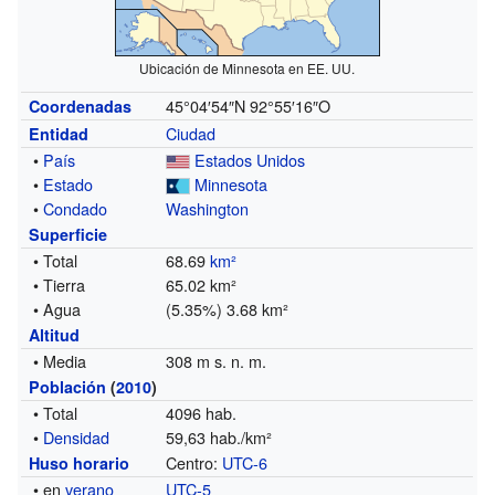
Ubicación de Minnesota en EE. UU.
45°04′54″N
92°55′16″O
Coordenadas
Ciudad
Entidad
•
País
Estados Unidos
•
Estado
Minnesota
•
Condado
Washington
Superficie
• Total
68.69
km²
• Tierra
65.02 km²
• Agua
(5.35%) 3.68 km²
Altitud
• Media
308 m s. n. m.
Población
(
2010
)
• Total
4096 hab.
•
Densidad
59,63 hab./km²
Centro:
UTC-6
Huso horario
• en
verano
UTC-5