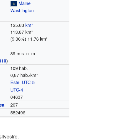
Maine
Washington
125.63
km²
113.87 km²
(9.36%) 11.76 km²
89 m s. n. m.
010
)
109 hab.
0,87 hab./km²
Este
:
UTC-5
o
UTC-4
04637
207
ea
582496
ilvestre.