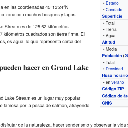
•
Estado
da en las coordenadas 45°13′24″N
•
Condado
na zona con muchos bosques y lagos.
Superficie
• Total
ake Stream es de 125.63 kilómetros
• Tierra
 kilómetros cuadrados son tierra firme. El
• Agua
os, es agua, lo que representa cerca del
Altitud
• Media
Población
(
2
• Total
 pueden hacer en Grand Lake
•
Densidad
Huso horari
• en
verano
Código ZIP
Código de ár
and Lake Stream es un lugar muy popular
GNIS
te famosa por la pesca de salmón, atrayendo
isfrutar de la naturaleza, hacer senderismo y observar la vida s