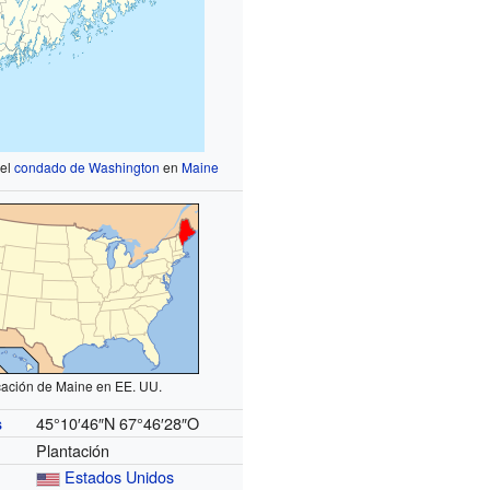
 el
condado de Washington
en
Maine
cación de Maine en EE. UU.
45°10′46″N
67°46′28″O
s
Plantación
Estados Unidos