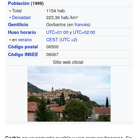
Población
(1999)
• Total
1154 hab.
•
Densidad
223,36 hab./km²
Gorbarins (en
francés
)
Gentilicio
UTC+01:00
y
UTC+02:00
Huso horario
• en
verano
CEST
(
UTC +2
)
06500
Código postal
06067
Código INSEE
Sitio web oficial
Gorbio
es un pequeño pueblo y una
comuna francesa
. Se