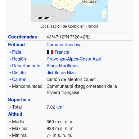
Gorbio
Localización de Gorbio en Francia
43°47′12″N
7°26′42″E
Coordenadas
Comuna francesa
Entidad
•
País
Francia
•
Región
Provenza-Alpes-Costa Azul
•
Departamento
Alpes Marítimos
•
Distrito
distrito de Niza
•
Cantón
cantón de Menton-Ouest
• Mancomunidad
Communauté d'agglomération de la
Riviera française
Superficie
• Total
7,02
km²
Altitud
• Media
360 m s. n. m.
• Máxima
928 m s. n. m.
• Mínima
77 m s. n. m.