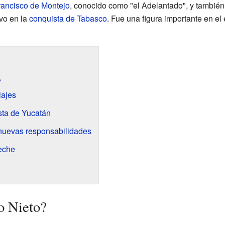
rancisco de Montejo
, conocido como "el Adelantado", y también
vo en la
conquista de Tabasco
. Fue una figura importante en el 
?
iajes
sta de Yucatán
nuevas responsabilidades
eche
o Nieto?