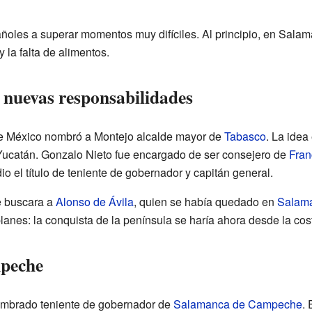
ñoles a superar momentos muy difíciles. Al principio, en Sala
 la falta de alimentos.
 nuevas responsabilidades
de México nombró a Montejo alcalde mayor de
Tabasco
. La idea
e Yucatán. Gonzalo Nieto fue encargado de ser consejero de
Fran
dio el título de teniente de gobernador y capitán general.
e buscara a
Alonso de Ávila
, quien se había quedado en
Salama
lanes: la conquista de la península se haría ahora desde la cos
peche
ombrado teniente de gobernador de
Salamanca de Campeche
. 