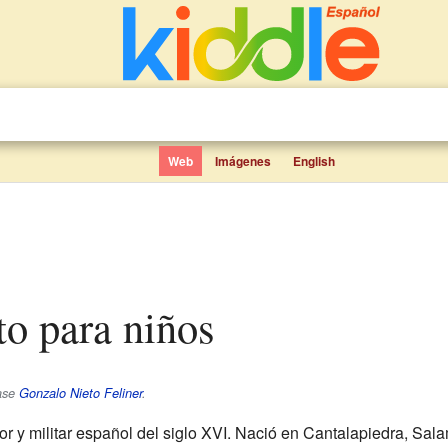
Web
Imágenes
English
to para niños
éase
Gonzalo Nieto Feliner
.
r y militar español del siglo XVI. Nació en Cantalapiedra, Sala