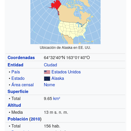
Ubicación de Alaska en EE. UU.
64°32′40″N
163°01′40″O
Coordenadas
Ciudad
Entidad
•
País
Estados Unidos
•
Estado
Alaska
•
Área censal
Nome
Superficie
• Total
9.65
km²
Altitud
• Media
13 m s. n. m.
Población
(
2010
)
• Total
156 hab.