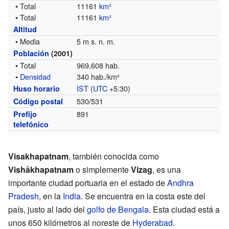
• Total
11161
km²
• Total
11161
km²
Altitud
• Media
5 m s. n. m.
Población
(2001)
• Total
969,608 hab.
•
Densidad
340 hab./km²
IST
(
UTC
+5:30)
Huso horario
530/531
Código postal
891
Prefijo
telefónico
Visakhapatnam
, también conocida como
Vishākhapatnam
o simplemente
Vizag
, es una
importante ciudad portuaria en el estado de
Andhra
Pradesh
, en la
India
. Se encuentra en la costa este del
país, justo al lado del
golfo de Bengala
. Esta ciudad está a
unos 650 kilómetros al noreste de
Hyderabad
.