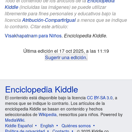
Todo el contenido de los artículos de la
Enciclopedia
Kiddle
(incluidas las imágenes) se puede utilizar
libremente para fines personales y educativos bajo la
licencia
Atribución-CompartirIgual
a menos que se indique
lo contrario. Citar este artículo:
Visakhapatnam para Niños
.
Enciclopedia Kiddle.
Última edición el 17 oct 2025, a las 11:19
Sugerir una edición
.
Enciclopedia Kiddle
El contenido está disponible bajo la licencia
CC BY-SA 3.0
, a
menos que se indique lo contrario. Los artículos de la
enciclopedia Kiddle se basan en contenido y hechos
seleccionados de
Wikipedia
, reescritos para niños. Powered by
MediaWiki
.
Kiddle Español
English
Quiénes somos
Política de privacidad
Contacto
© 2025 Kiddle.co