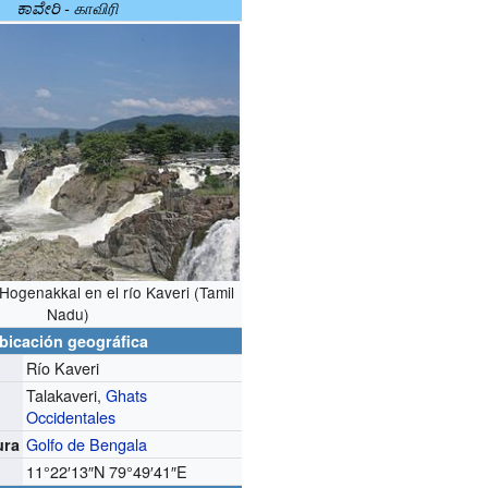
ಕಾವೇರಿ - காவிரி
Hogenakkal en el río Kaveri (Tamil
Nadu)
bicación geográfica
Río Kaveri
Talakaveri,
Ghats
Occidentales
Golfo de Bengala
ura
11°22′13″N
79°49′41″E