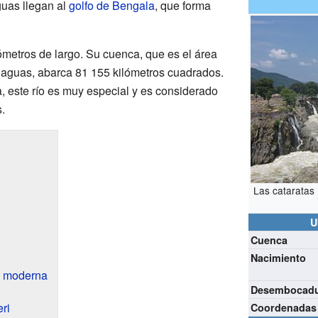
guas llegan al
golfo de Bengala
, que forma
ómetros de largo. Su cuenca, que es el área
 aguas, abarca 81 155 kilómetros cuadrados.
 este río es muy especial y es considerado
.
Las cataratas 
U
Cuenca
Nacimiento
 y moderna
Desembocad
ri
Coordenadas