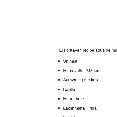
El río Kaveri recibe agua de m
Shimsa
Hemavathi (245 km)
Arkavathi (193 km)
Kapilá
Honnuhole
Lakshmana Tirtha