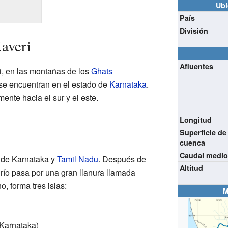
Ubi
País
División
Kaveri
Afluentes
i, en las montañas de los
Ghats
se encuentran en el estado de
Karnataka
.
lmente hacia el sur y el este.
Longitud
Superficie de
cuenca
Caudal medi
s de Karnataka y
Tamil Nadu
. Después de
Altitud
 río pasa por una gran llanura llamada
o, forma tres islas:
M
Karnataka)