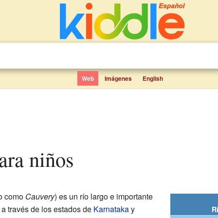
Web
Imágenes
English
para niños
do como
Cauvery
) es un río largo e importante
e a través de los estados de
Karnataka
y
R