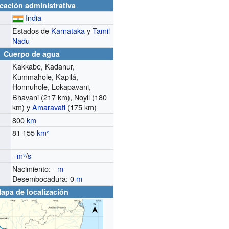
cación administrativa
India
Estados de
Karnataka
y
Tamil
Nadu
Cuerpo de agua
Kakkabe, Kadanur,
Kummahole, Kapilá,
Honnuhole, Lokapavani,
Bhavani (217 km), Noyil (180
km) y
Amaravati
(175 km)
800
km
81 155
km²
-
m³
/
s
o
Nacimiento: -
m
Desembocadura: 0
m
apa de localización