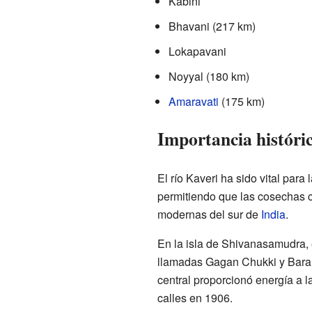
Kabini
Bhavani (217 km)
Lokapavani
Noyyal (180 km)
Amaravati
(175 km)
Importancia históri
El río Kaveri ha sido vital para 
permitiendo que las cosechas cr
modernas del sur de
India
.
En la isla de Shivanasamudra, 
llamadas Gagan Chukki y Bara C
central proporcionó energía a 
calles en 1906.