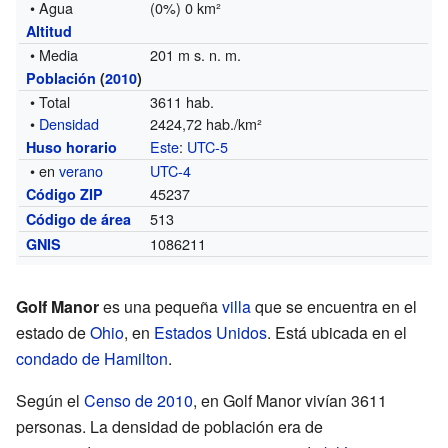
• Agua
(0%) 0 km²
Altitud
• Media
201 m s. n. m.
Población
(
2010
)
• Total
3611 hab.
•
Densidad
2424,72 hab./km²
Este
:
UTC-5
Huso horario
• en
verano
UTC-4
45237
Código ZIP
513
Código de área
1086211
GNIS
Golf Manor
es una pequeña
villa
que se encuentra en el
estado de
Ohio
, en
Estados Unidos
. Está ubicada en el
condado de Hamilton
.
Según el
Censo de 2010
, en Golf Manor vivían 3611
personas. La densidad de población era de