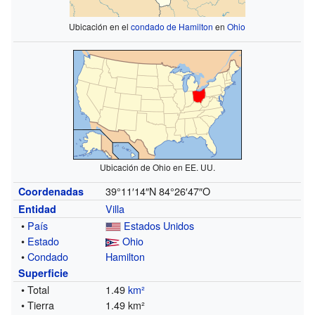
Ubicación en el
condado de Hamilton
en
Ohio
Ubicación de Ohio en EE. UU.
39°11′14″N
84°26′47″O
Coordenadas
Villa
Entidad
•
País
Estados Unidos
•
Estado
Ohio
•
Condado
Hamilton
Superficie
• Total
1.49
km²
• Tierra
1.49 km²