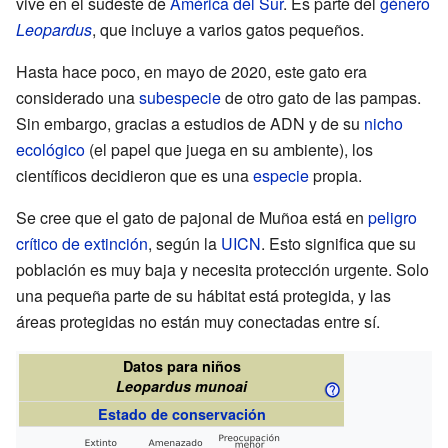
vive en el sudeste de
América del Sur
. Es parte del
género
Leopardus
, que incluye a varios gatos pequeños.
Hasta hace poco, en mayo de 2020, este gato era
considerado una
subespecie
de otro gato de las pampas.
Sin embargo, gracias a estudios de ADN y de su
nicho
ecológico
(el papel que juega en su ambiente), los
científicos decidieron que es una
especie
propia.
Se cree que el gato de pajonal de Muñoa está en
peligro
crítico de extinción
, según la
UICN
. Esto significa que su
población es muy baja y necesita protección urgente. Solo
una pequeña parte de su hábitat está protegida, y las
áreas protegidas no están muy conectadas entre sí.
Datos para niños
Leopardus munoai
Estado de conservación