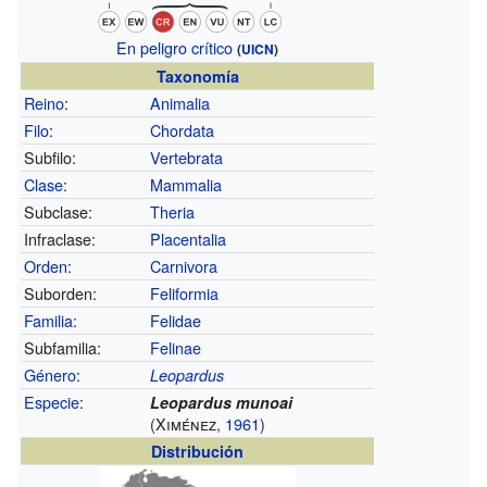
En peligro crítico
(
UICN
)
Taxonomía
Reino
:
Animalia
Filo
:
Chordata
Subfilo:
Vertebrata
Clase
:
Mammalia
Subclase:
Theria
Infraclase:
Placentalia
Orden
:
Carnivora
Suborden:
Feliformia
Familia
:
Felidae
Subfamilia:
Felinae
Género
:
Leopardus
Especie
:
Leopardus munoai
(Ximénez,
1961
)
Distribución