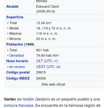
Morlaix
Edouard Clech
Alcalde
(2008-2014)
Superficie
• Total
13.34
km²
• Media
18, 119 y 72 m s. n. m.
• Máxima
116 m s. n. m.
• Mínima
20 m s. n. m.
Población
(1999)
• Total
821 hab.
•
Densidad
79,69 hab./km²
CET
(
UTC +1
)
Huso horario
• en
verano
CEST
(
UTC +2
)
29610
Código postal
29059
Código INSEE
Sitio web oficial
Garlan
(en
bretón
Garlann
) es un pequeño pueblo y una
comuna francesa
. Se encuentra en la hermosa región de