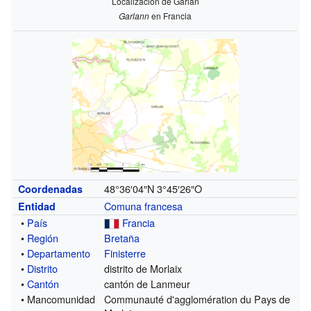
Localización de Garlan
Garlann
en Francia
48°36′04″N
3°45′26″O
Coordenadas
Comuna francesa
Entidad
•
País
Francia
•
Región
Bretaña
•
Departamento
Finisterre
•
Distrito
distrito de Morlaix
•
Cantón
cantón de Lanmeur
• Mancomunidad
Communauté d'agglomération du Pays de