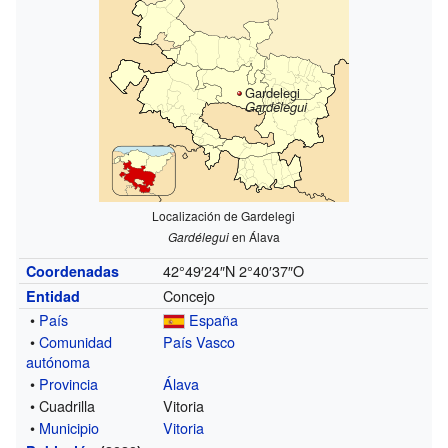
Gardelegi
Gardélegui
Localización de Gardelegi
Gardélegui
en Álava
42°49′24″N
2°40′37″O
Coordenadas
Concejo
Entidad
•
País
España
•
Comunidad
País Vasco
autónoma
•
Provincia
Álava
• Cuadrilla
Vitoria
•
Municipio
Vitoria