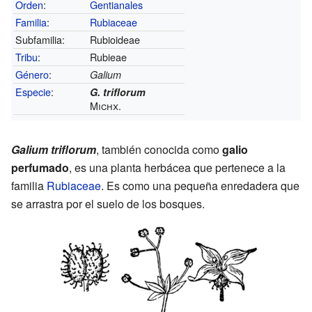
Orden
:
Gentianales
Familia
:
Rubiaceae
Subfamilia:
Rubioideae
Tribu
:
Rubieae
Género
:
Galium
Especie
:
G. triflorum
Michx.
Galium triflorum
, también conocida como
galio
perfumado
, es una planta herbácea que pertenece a la
familia
Rubiaceae
. Es como una pequeña enredadera que
se arrastra por el suelo de los bosques.