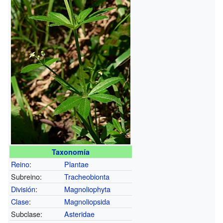
Taxonomía
Reino
:
Plantae
Subreino:
Tracheobionta
División
:
Magnoliophyta
Clase
:
Magnoliopsida
Subclase:
Asteridae