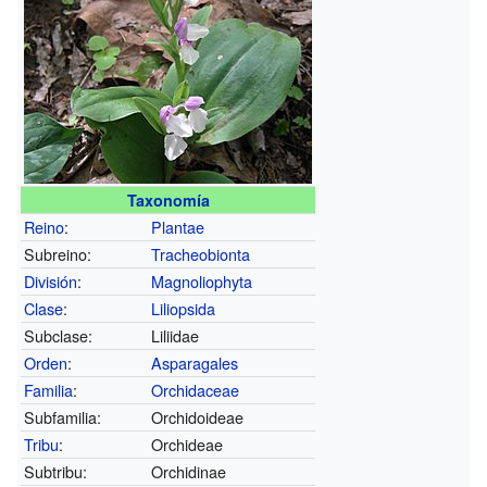
Taxonomía
Reino
:
Plantae
Subreino:
Tracheobionta
División
:
Magnoliophyta
Clase
:
Liliopsida
Subclase:
Liliidae
Orden
:
Asparagales
Familia
:
Orchidaceae
Subfamilia:
Orchidoideae
Tribu
:
Orchideae
Subtribu:
Orchidinae