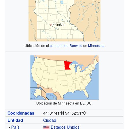
Franklin
Ubicación en el
condado de Renville
en
Minnesota
Ubicación de Minnesota en EE. UU.
44°31′41″N
94°52′51″O
Coordenadas
Ciudad
Entidad
•
País
Estados Unidos