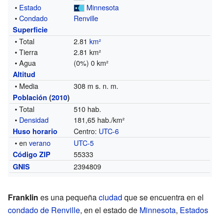
•
Estado
Minnesota
•
Condado
Renville
Superficie
• Total
2.81
km²
• Tierra
2.81 km²
• Agua
(0%) 0 km²
Altitud
• Media
308 m s. n. m.
Población
(
2010
)
• Total
510 hab.
•
Densidad
181,65 hab./km²
Centro:
UTC-6
Huso horario
• en
verano
UTC-5
55333
Código ZIP
2394809
GNIS
Franklin
es una pequeña
ciudad
que se encuentra en el
condado de Renville
, en el estado de
Minnesota
,
Estados