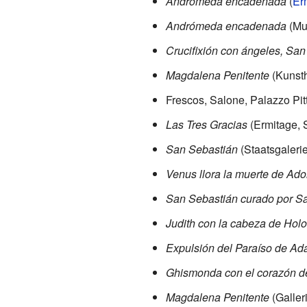
Andrómeda encadenada
(
Er
Andrómeda encadenada
(Mu
Crucifixión con ángeles, Sa
Magdalena Penitente
(Kunsth
Frescos, Salone, Palazzo Pit
Las Tres Gracias
(Ermitage, 
San Sebastián
(Staatsgaleri
Venus llora la muerte de Ado
San Sebastián curado por Sa
Judith con la cabeza de Holo
Expulsión del Paraíso de Ad
Ghismonda con el corazón d
Magdalena Penitente
(Galleri