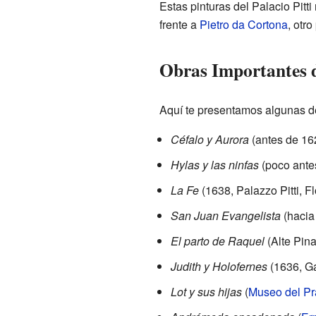
Estas pinturas del Palacio Pitti
frente a
Pietro da Cortona
, otr
Obras Importantes d
Aquí te presentamos algunas d
Céfalo y Aurora
(antes de 16
Hylas y las ninfas
(poco ante
La Fe
(1638, Palazzo Pitti, F
San Juan Evangelista
(hacia
El parto de Raquel
(Alte Pin
Judith y Holofernes
(1636, Ga
Lot y sus hijas
(
Museo del P