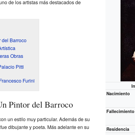
 uno de los artistas más destacados de
r del Barroco
tística
meras Obras
alacio Pitti
Francesco Furini
I
Nacimiento
Un Pintor del Barroco
Fallecimiento
 con un estilo muy particular. Además de su
n fue dibujante y poeta. Más adelante en su
Residencia