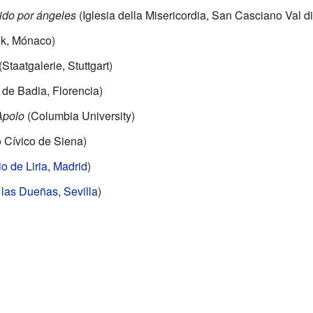
ido por ángeles
(Iglesia della Misericordia, San Casciano Val d
ek, Mónaco)
(Staatgalerie, Stuttgart)
 de Badia, Florencia)
Apolo
(Columbia University)
Cívico de Siena)
o de Liria
,
Madrid
)
 las Dueñas
,
Sevilla
)