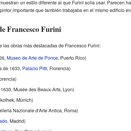
 muestran un estilo diferente al que Furini solía usar. Parecen ha
o pintor importante que también trabajaba en el mismo edificio e
e Francesco Furini
e las obras más destacadas de Francesco Furini:
26,
Museo de Arte de Ponce
, Puerto Rico)
s de 1633,
Palacio Pitti
, Florencia)
lorencia)
 1630, Musée des Beaux-Arts, Lyon)
akothek, Múnich)
lleria Nazionale d'Arte Antica, Roma)
rado
, Madrid)