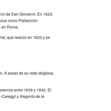
ni da San Giovanni. En 1623,
noce como Pallavicini-
ti en Roma.
omé
, que realizó en 1623 y se
 A pesar de su vida religiosa,
orencia entre 1639 y 1642. El
e Careggi
y
Alegoría de la