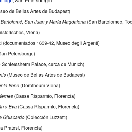
mitage
, San Petersburgo)
seo de Bellas Artes de Budapest)
n Bartolomé, San Juan y María Magdalena
(San Bartolomeo, Todi
istorisches, Viena)
ti (documentados 1639-42, Museo degli Argenti)
San Petersburgo)
e Schleissheim Palace, cerca de Múnich)
nis
(Museo de Bellas Artes de Budapest)
nta Irene
(Dorotheum Viena)
fernes
(Cassa Risparmio, Florencia)
án y Eva
(Cassa Risparmio, Florencia)
e Ghiscardo
(Colección Luzzetti)
a Pratesi, Florencia)