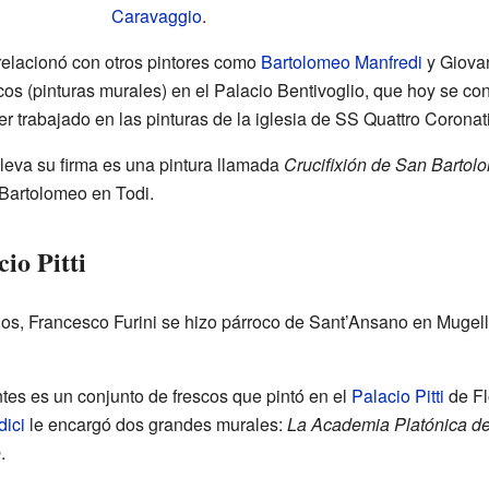
Caravaggio
.
relacionó con otros pintores como
Bartolomeo Manfredi
y Giovan
cos (pinturas murales) en el Palacio Bentivoglio, que hoy se co
r trabajado en las pinturas de la iglesia de SS Quattro Corona
leva su firma es una pintura llamada
Crucifixión de San Bartol
 Bartolomeo en Todi.
io Pitti
s, Francesco Furini se hizo párroco de Sant’Ansano en Mugello.
es es un conjunto de frescos que pintó en el
Palacio Pitti
de Fl
dici
le encargó dos grandes murales:
La Academia Platónica d
o
.