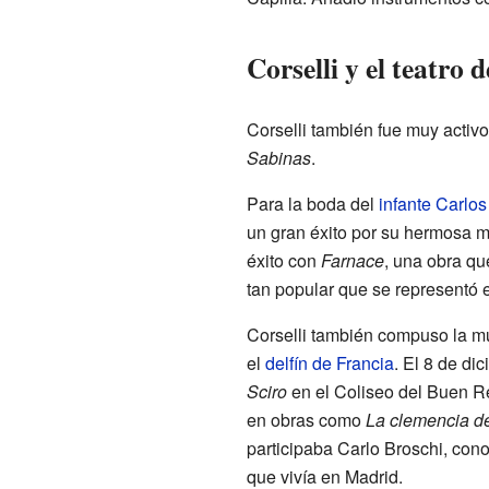
Corselli y el teatro d
Corselli también fue muy activo
Sabinas
.
Para la boda del
infante Carlos
un gran éxito por su hermosa m
éxito con
Farnace
, una obra qu
tan popular que se representó e
Corselli también compuso la mú
el
delfín de Francia
. El 8 de di
Sciro
en el Coliseo del Buen Re
en obras como
La clemencia de
participaba Carlo Broschi, co
que vivía en Madrid.