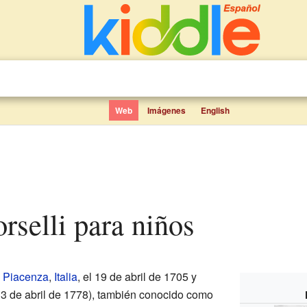
Web
Imágenes
English
orselli para niños
n
Piacenza
,
Italia
, el 19 de abril de 1705 y
l 3 de abril de 1778), también conocido como