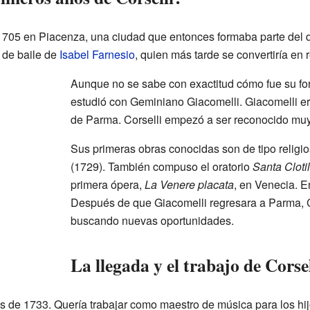
1705 en Piacenza, una ciudad que entonces formaba parte del
 de baile de
Isabel Farnesio
, quien más tarde se convertiría en
Aunque no se sabe con exactitud cómo fue su fo
estudió con Geminiano Giacomelli. Giacomelli era
de Parma. Corselli empezó a ser reconocido muy
Sus primeras obras conocidas son de tipo religi
(1729). También compuso el oratorio
Santa Cloti
primera ópera,
La Venere placata
, en Venecia. 
Después de que Giacomelli regresara a Parma, C
buscando nuevas oportunidades.
La llegada y el trabajo de Corse
es de 1733. Quería trabajar como maestro de música para los hij