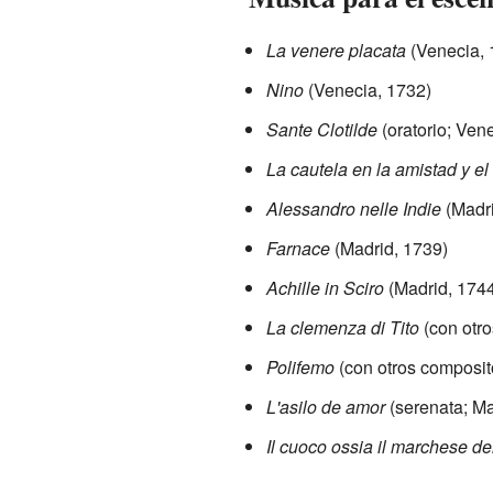
La venere placata
(Venecia, 
Nino
(Venecia, 1732)
Sante Clotilde
(oratorio; Ven
La cautela en la amistad y el
Alessandro nelle Indie
(Madri
Farnace
(Madrid, 1739)
Achille in Sciro
(Madrid, 1744
La clemenza di Tito
(con otro
Polifemo
(con otros composit
L'asilo de amor
(serenata; Ma
Il cuoco ossia il marchese d