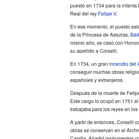
puesto en 1734 para la infanta 
Real del rey
Felipe V
.
En ese momento, el puesto esta
de la Princesa de Asturias,
Bár
mismo año, se casó con Honorat
su apellido a Corselli.
En 1734, un gran
incendio del 
conseguir muchas obras religio
españoles y extranjeros.
Después de la muerte de Felipe
Este cargo lo ocupó en 1751 el
trabajaba para los reyes en los
A partir de entonces, Corselli
obras se conservan en el Archi
Capilla. Añadió instrumentos co