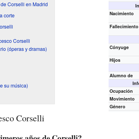
o de Corselli en Madrid
I
Nacimiento
la corte
rselli
Fallecimiento
esco Corselli
Cónyuge
rio (óperas y dramas)
Hijos
Alumno de
In
de su música)
Ocupación
Movimiento
Género
esco Corselli
imeros años de Corselli?