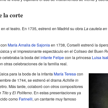
e la corte
 en el teatro. En 1735, estrenó en Madrid su obra
La cautela en 
con
María Amalia de Sajonia
en 1738, Corselli estrenó la óper
úsica y el impresionante espectáculo en el Coliseo del Buen Ret
e celebraba la boda del
infante Felipe
con la princesa
Luisa Isa
n otras celebraciones de la familia real.
sica para la boda de la infanta
María Teresa
con
ciembre de 1744, se estrenó el drama
Achille in
tiro. Más tarde, colaboró con otros compositores
 Tito
y
El Polifemo
. En estas presentaciones ya
nocido como
Farinelli
, un cantante muy famoso