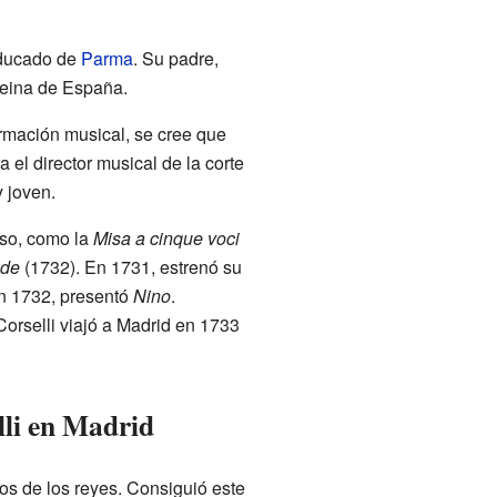
 ducado de
Parma
. Su padre,
 reina de España.
rmación musical, se cree que
 el director musical de la corte
 joven.
oso, como la
Misa a cinque voci
lde
(1732). En 1731, estrenó su
En 1732, presentó
Nino
.
orselli viajó a Madrid en 1733
lli en Madrid
os de los reyes. Consiguió este