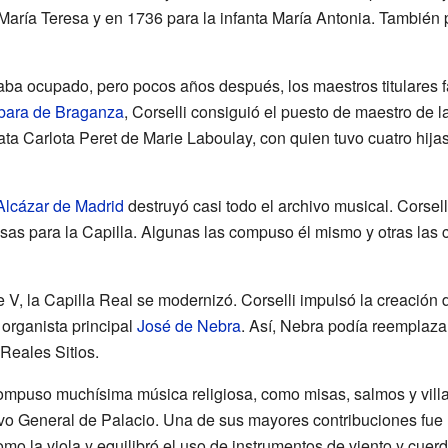
María Teresa y en 1736 para la infanta María Antonia. También p
ba ocupado, pero pocos años después, los maestros titulares fa
bara de Braganza
, Corselli consiguió el puesto de maestro de 
a Carlota Peret de Marie Laboulay, con quien tuvo cuatro hij
Alcázar de Madrid
destruyó casi todo el archivo musical. Corsell
sas para la Capilla. Algunas las compuso él mismo y otras las
 V, la Capilla Real se modernizó. Corselli impulsó la creación 
 organista principal
José de Nebra
. Así, Nebra podía reemplaza
 Reales Sitios.
 compuso muchísima música religiosa, como misas, salmos y vill
vo General de Palacio. Una de sus mayores contribuciones fue 
mo la viola y equilibró el uso de instrumentos de viento y cuerd