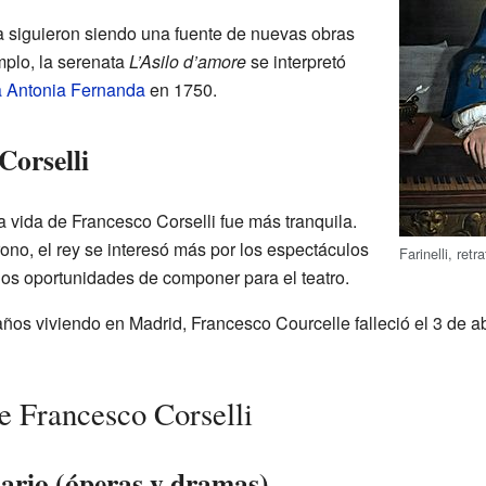
a siguieron siendo una fuente de nuevas obras
emplo, la serenata
L’Asilo d’amore
se interpretó
a Antonia Fernanda
en 1750.
Corselli
la vida de Francesco Corselli fue más tranquila.
rono, el rey se interesó más por los espectáculos
Farinelli, ret
enos oportunidades de componer para el teatro.
ños viviendo en Madrid, Francesco Courcelle falleció el 3 de ab
e Francesco Corselli
nario (óperas y dramas)