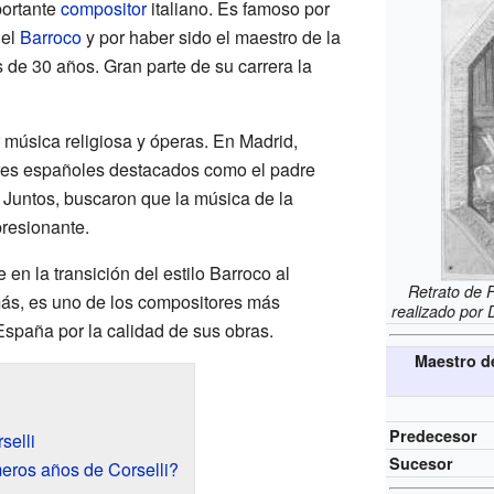
portante
compositor
italiano. Es famoso por
del
Barroco
y por haber sido el maestro de la
de 30 años. Gran parte de su carrera la
r música religiosa y óperas. En Madrid,
ores españoles destacados como el padre
. Juntos, buscaron que la música de la
resionante.
 en la transición del estilo Barroco al
Retrato de 
ás, es uno de los compositores más
realizado por
España por la calidad de sus obras.
Maestro de
Predecesor
selli
Sucesor
eros años de Corselli?