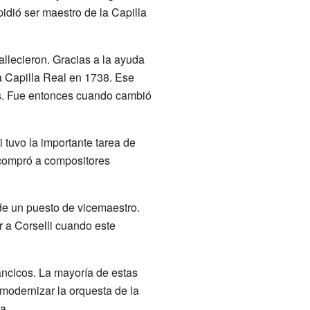
idió ser maestro de la Capilla
llecieron. Gracias a la ayuda
la Capilla Real en 1738. Ese
as. Fue entonces cuando cambió
i tuvo la importante tarea de
 compró a compositores
de un puesto de vicemaestro.
r a Corselli cuando este
ancicos. La mayoría de estas
modernizar la orquesta de la
a.