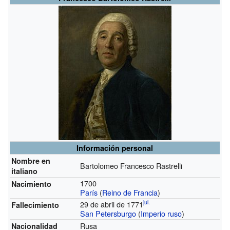
Información personal
Nombre en
Bartolomeo Francesco Rastrelli
italiano
1700
Nacimiento
París
(
Reino de Francia
)
jul.
29 de abril de 1771
Fallecimiento
San Petersburgo
(
Imperio ruso
)
Rusa
Nacionalidad