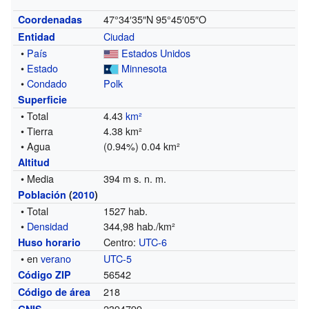
47°34′35″N
95°45′05″O
Coordenadas
Ciudad
Entidad
•
País
Estados Unidos
•
Estado
Minnesota
•
Condado
Polk
Superficie
• Total
4.43
km²
• Tierra
4.38 km²
• Agua
(0.94%) 0.04 km²
Altitud
• Media
394 m s. n. m.
Población
(
2010
)
• Total
1527 hab.
•
Densidad
344,98 hab./km²
Centro:
UTC-6
Huso horario
• en
verano
UTC-5
56542
Código ZIP
218
Código de área
2394799
GNIS