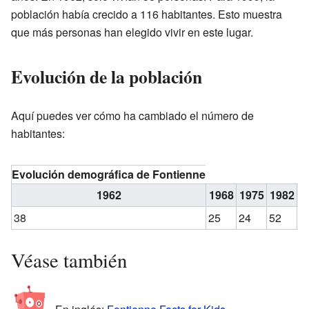
población había crecido a 116 habitantes. Esto muestra
que más personas han elegido vivir en este lugar.
Evolución de la población
Aquí puedes ver cómo ha cambiado el número de
habitantes:
Evolución demográfica de Fontienne
1962
1968
1975
1982
1
38
25
24
52
7
Véase también
En inglés:
Fontienne Facts for Kids