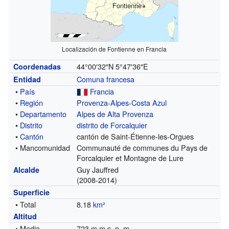
Fontienne
Localización de Fontienne en Francia
44°00′32″N
5°47′36″E
Coordenadas
Comuna francesa
Entidad
•
País
Francia
•
Región
Provenza-Alpes-Costa Azul
•
Departamento
Alpes de Alta Provenza
•
Distrito
distrito de Forcalquier
•
Cantón
cantón de Saint-Étienne-les-Orgues
• Mancomunidad
Communauté de communes du Pays de
Forcalquier et Montagne de Lure
Guy Jauffred
Alcalde
(2008-2014)
Superficie
• Total
8.18
km²
Altitud
• Media
723 m m s. n. m.