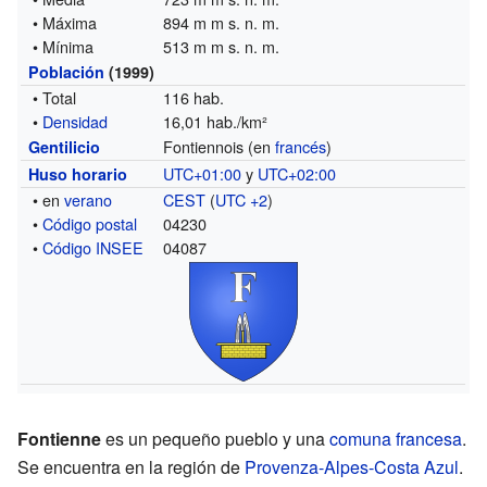
• Máxima
894 m m s. n. m.
• Mínima
513 m m s. n. m.
Población
(1999)
• Total
116 hab.
•
Densidad
16,01 hab./km²
Fontiennois (en
francés
)
Gentilicio
UTC+01:00
y
UTC+02:00
Huso horario
• en
verano
CEST
(
UTC +2
)
•
Código postal
04230
•
Código INSEE
04087
Fontienne
es un pequeño pueblo y una
comuna francesa
.
Se encuentra en la región de
Provenza-Alpes-Costa Azul
.