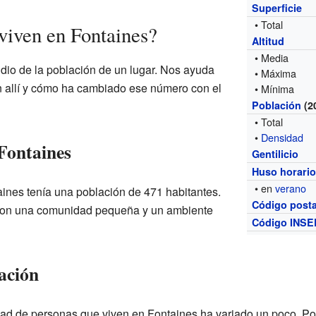
Superficie
• Total
viven en Fontaines?
Altitud
• Media
udio de la población de un lugar. Nos ayuda
• Máxima
n allí y cómo ha cambiado ese número con el
• Mínima
Población
(2
• Total
•
Densidad
 Fontaines
Gentilicio
Huso horari
• en
verano
ines tenía una población de 471 habitantes.
Código posta
r con una comunidad pequeña y un ambiente
Código INSE
ación
tidad de personas que viven en Fontaines ha variado un poco. Po