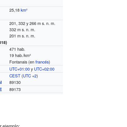
25,18
km²
201, 332 y 266 m s. n. m.
332 m s. n. m.
201 m s. n. m.
018)
471 hab.
19 hab./km²
Fontanais (en
francés
)
UTC+01:00
y
UTC+02:00
o
CEST
(
UTC +2
)
89130
l
89173
E
r ejemplo: