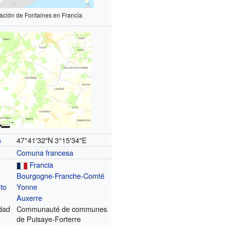
zación de Fontaines en Francia
47°41′32″N
3°15′34″E
s
Comuna francesa
Francia
Bourgogne-Franche-Comté
to
Yonne
Auxerre
dad
Communauté de communes
de Puisaye-Forterre