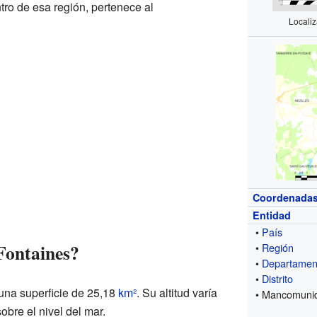
tro de esa región, pertenece al
Locali
Coordenada
Entidad
•
País
Fontaines?
•
Región
•
Departamen
•
Distrito
una superficie de 25,18
km²
. Su altitud varía
• Mancomuni
obre el nivel del mar.