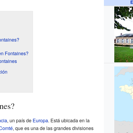
E
ontaines?
en Fontaines?
ontaines
ción
nes?
ncia
, un país de
Europa
. Está ubicada en la
-Comté
, que es una de las grandes divisiones