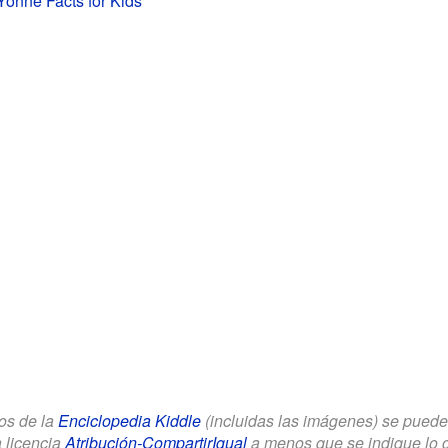
Yonne Facts for Kids
los de la
Enciclopedia Kiddle
(incluidas las imágenes) se puede u
a licencia
Atribución-CompartirIgual
a menos que se indique lo con